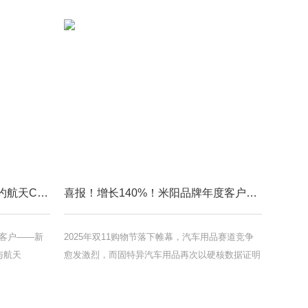
米阳年度战略客户飞艇正式签约航天CNSPACE，以航天科技赋能汽车生活
喜报！增长140%！米阳品牌年度客户固特异双11全域登顶
作客户——新
2025年双11购物节落下帷幕，汽车用品赛道竞争
与航天
愈发激烈，而固特异汽车用品再次以硬核数据证明
海隆重举行。
其市场领先地位：品牌销量同比增长140%，核心
PACE汽车
爆品全TPE脚垫稳居京东类目TOP1，天猫专车专