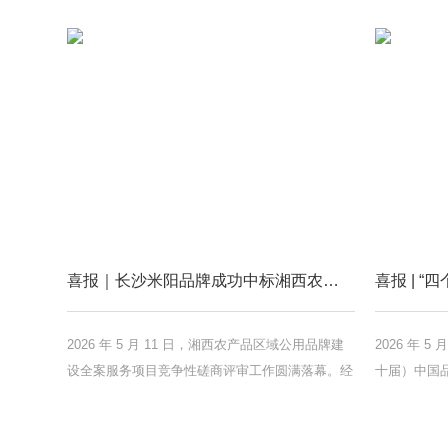
喜报｜长沙米阳品牌成功中标湘西农产品区域公用品牌建设全案项目
2026 年 5 月 11 日，湘西农产品区域公用品牌建
2026 年 5
设全案服务项目竞争性磋商评审工作圆满落幕。经
十届）中国品
评审小组综合评审、采购人最终确认，长沙米阳品
交空间领导品
牌策划有限公司成功中标该项目，项目成交金额
业中脱颖而出