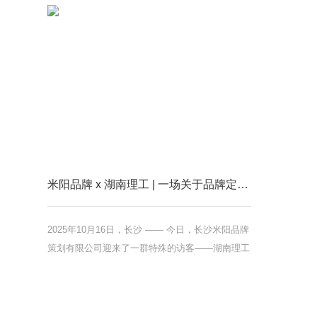
718000 元。此次中标，是业界对米阳品牌专业实
大奖。此奖项
力的再度认可，公司也将全力赋能湘西农产品品牌
牌第一梯队
升级，助力地方农业产业提质发展、拓宽市场版
增长势头。本
图。
题。“四个朋
台球等业态进
间、更舒适
费”，在全国
米阳品牌 x 湖南理工 | 一场关于品牌定位与实战经验的深度对话
2025年10月16日，长沙 —— 今日，长沙米阳品牌
策划有限公司迎来了一群特殊的访客——湖南理工
大学一群充满好奇与求知欲的广告专业学生。在这
场名为“见米之微，寻阳之大”的品牌考察活动中，
米阳不仅向同学们展示了品牌策划的实战案例，更