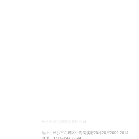
深入探讨了品牌定位、细节执行与青年成长的核心
命题。
长沙米阳品牌策划有限公司
地址：长沙市岳麓区中海阅溪府20栋20层2009-2014
电话：0731-8566 6699