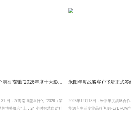
喜报 | “四个朋友”荣膺“2026年度十大影响力品牌”，新质生产力驱动万店连锁再提速
 月 31 日，在海南博鳌举行的 “2026（第
2025年12月18日，米阳年度战略合
牌博鳌峰会” 上，24 小时智慧自助社
能源车生活专业品牌飞艇FLYBROW
牌 ——“四个朋友”，从数千家参选企
CNSPACE战略合作签约会在中国上
，斩获 “2026 年度十大影响力品牌”
此次签约标志着飞艇正式成为航天CNS