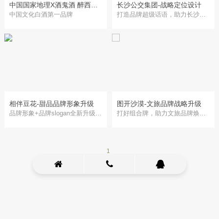
中国国家地理X酒鬼酒 醉西湖·山水人文影相展
长沙公交集团-战略定位设计
中国文化白酒第一品牌
打造品牌超级话语，助力长沙公交集团焕发文化新活力
相伴豆花-甜品品牌形象升级
图开沙漠-文旅品牌战略升级
品牌形象+品牌slogan全新升级，打造新式食饮品牌，单年开店100+
打好组合牌，助力文旅品牌焕发新活力带动旅游经济火起来
1