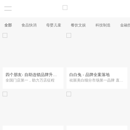
全部
食品快消
母婴儿童
餐饮文娱
科技制造
金融
四个朋友- 自助连锁品牌升级全案策划
白白兔 - 品牌全案落地
全国门店第一，助力万店征程
祛斑美白细分市场第一品牌 直营门店超200+