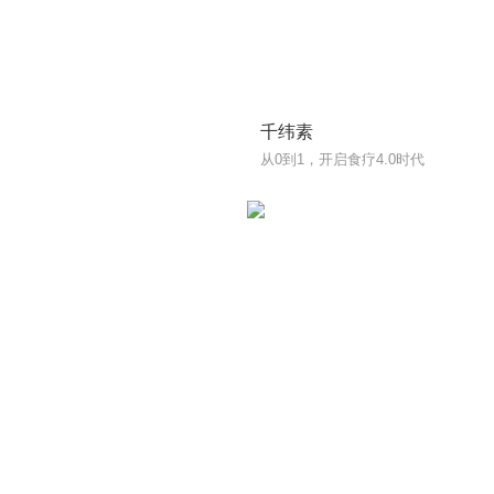
千纬素
从0到1，开启食疗4.0时代