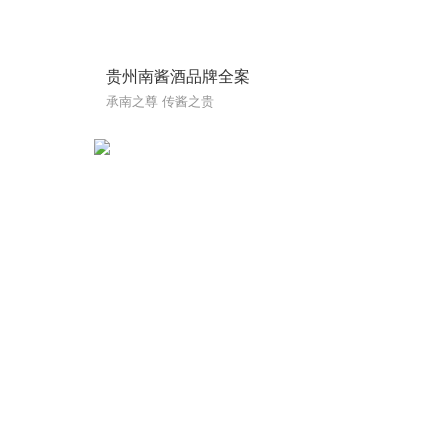
贵州南酱酒品牌全案
承南之尊 传酱之贵