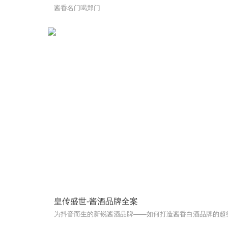
酱香名门喝郑门
皇传盛世-酱酒品牌全案
为抖音而生的新锐酱酒品牌——如何打造酱香白酒品牌的超