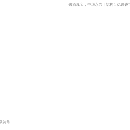
酱酒瑰宝，中华永兴 | 架构百亿酱香
级符号